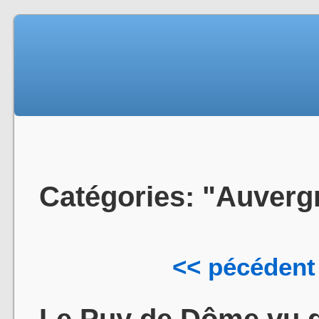
Catégories: "Auverg
<< pécédent
Le Puy de Dôme vu d