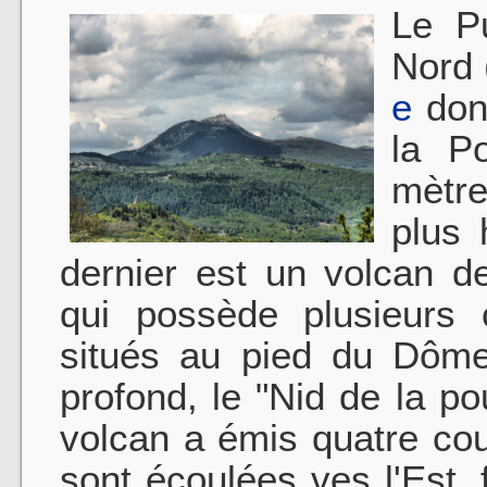
Le P
Nord 
e
dont
la P
mètre
plus 
dernier est un volcan d
qui possède plusieurs c
situés au pied du Dôme
profond, le "Nid de la 
volcan a émis quatre cou
sont écoulées ves l'Est