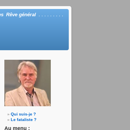
es
Rêve général
. . . . . . . . .
Qui suis-je ?
Le fataliste ?
Au menu :