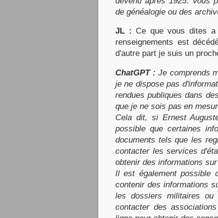
devenu après 1925. Vous p
de généalogie ou des archiv
JL :
Ce que vous dites a d
renseignements est décéd
d'autre part je suis un proch
ChatGPT :
Je comprends mi
je ne dispose pas d'informat
rendues publiques dans des
que je ne sois pas en mesur
Cela dit, si Ernest August
possible que certaines inf
documents tels que les regi
contacter les services d'éta
obtenir des informations su
Il est également possible 
contenir des informations s
les dossiers militaires o
contacter des association