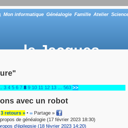
s
Mon informatique
Généalogie
Famille
Atelier
Scienc
le Jacques
... ou tout aussi bien faire "Le Maître"
ture"
..
3
4
5
6
7
8
9
10
11
12
13
...
563
>>
ions avec un robot
•
3 retours »
•
Partage »
∞
 propos de généalogie (17 février 2023 18:30)
propos d'épilepsie (18 février 2023 14:20)