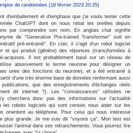
 propos de randonnées (18 février 2023 20:25)
 d'emballement et d'emphase que j'ai voulu tester cette
mmée ChatGPT dont on nous rebat les oreilles depuis
ns par comprendre son nom. En anglais chat signifie
onyme de "Generative Pre-trained Transformer" soit en
ératif pré-entrainé". En clair, il s'agit d'un robot logiciel
er et qui produit (génère) des réponses (trans)formées à
ré-acquises. Il est probablement basé sur un réseau de
n utilise abusivement le terme neurone pour désigner un
ues unes des fonctions du neurone), et a été entrainé à
partir d'une très énorme base de données renfermant aussi
s publications, que des enregistrements d'échanges réels
ent dit internet ?). Les "connaissances" utilisées ne
y cherchera donc pas des informations sur l'actualité
 les robots logiciels qui sont censés nous aider sur les
s orientent au téléphone. Pour celui qui nous intéresse
ble plus grande. Je me suis dit "voyons ça". Mon test est
usser l'animal dans ses retranchements. Vous pourrez lire
 échanges avec "la chose".