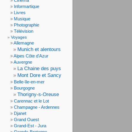
Cinéma
Informartique
Livres
Musique
Photographie
Télévision
Voyages
Allemagne
Munich et alentours
Alpes Côte d'Azur
Auvergne
La Chaine des puys
Mont Dore et Sancy
Belle-île-en-mer
Bourgogne
Thorigny-s-Oreuse
Carennac et le Lot
Champagne - Ardennes
Djanet
Grand Ouest
Grand-Est - Jura
Grande-Bretagne