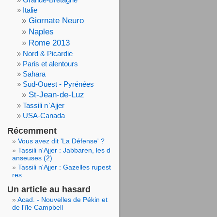
Italie
Giornate Neuro
Naples
Rome 2013
Nord & Picardie
Paris et alentours
Sahara
Sud-Ouest - Pyrénées
St-Jean-de-Luz
Tassili n`Ajjer
USA-Canada
Récemment
Vous avez dit 'La Défense' ?
Tassili n'Ajjer : Jabbaren, les d
anseuses (2)
Tassili n'Ajjer : Gazelles rupest
res
Un article au hasard
Acad. - Nouvelles de Pékin et
de l'île Campbell