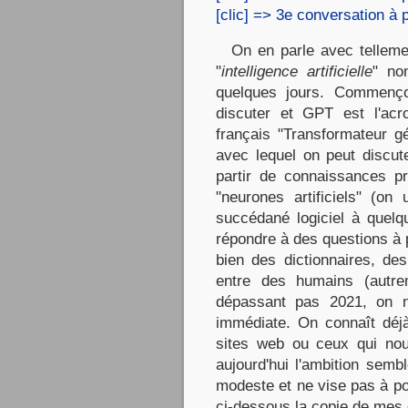
[clic] => 3e conversation à
On en parle avec tellement
"
intelligence artificielle
" no
quelques jours. Commenço
discuter et GPT est l'acr
français "Transformateur gén
avec lequel on peut discut
partir de connaissances p
"neurones artificiels" (o
succédané logiciel à quelq
répondre à des questions à 
bien des dictionnaires, de
entre des humains (autrem
dépassant pas 2021, on n'
immédiate. On connaît déjà
sites web ou ceux qui nou
aujourd'hui l'ambition sem
modeste et ne vise pas à po
ci-dessous la copie de mes