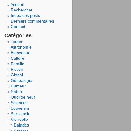
Accueil
Rechercher
Index des posts
Derniers commentaires
Contact
Catégories
Toutes
Astronomie
Bienvenue
Culture
Famille
Fiction
Global
Généalogie
Humeur
Nature
Quoi de neuf
Sciences
Souvenirs
Sur la toile
Vie réelle
Balades