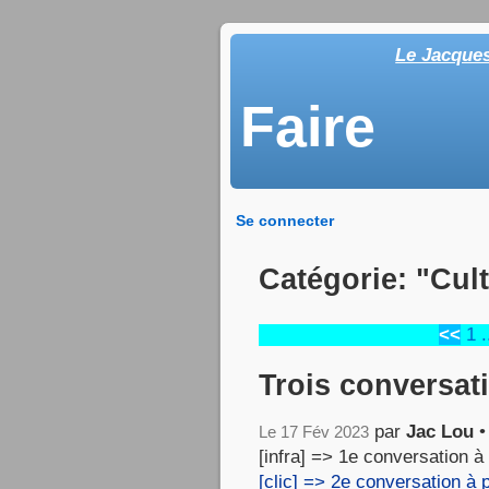
Le Jacque
Faire
Se connecter
Catégorie: "Cul
<<
1
.
Trois conversat
par
Jac Lou
Le 17 Fév 2023
[infra] => 1e conversation à
[clic] => 2e conversation à 