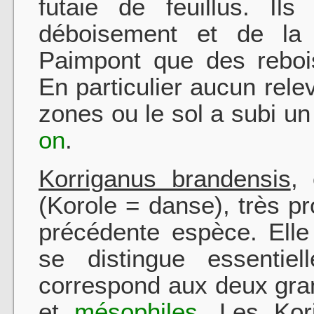
futaie de feuillus. Ils
déboisement et de la 
Paimpont que des reboi
En particulier aucun rele
zones ou le sol a subi
on
.
Korriganus brandensis
,
(Korole = danse), très p
précédente espèce. Elle
se distin­gue essentie
correspond aux deux gra
et
mésophiles
. Les Kor