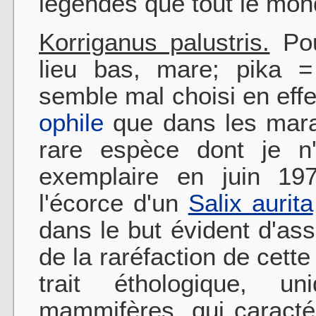
légendes que tout le mon
Korriganus palustris.
Pou
lieu bas, mare; pika = 
semble mal choisi en effe
ophile
que dans les marai
rare espèce dont je n'
exemplaire en juin 197
l'écorce d'un
Salix aurita
dans le but évident d'as
de la raréfaction de cett
trait éthologique, u
mammifères, qui caracté