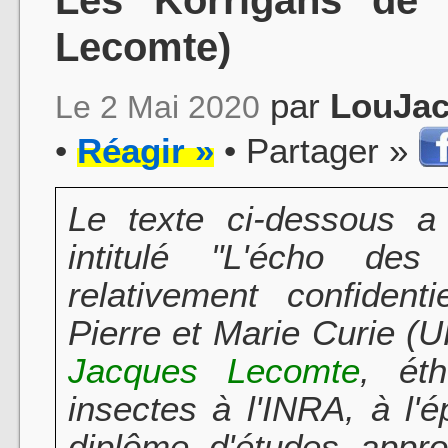
Lecomte)
par
LouJa
Le 2 Mai 2020
•
Réagir »
• Partager »
Le texte ci-dessous a 
intitulé "L'écho de
relativement confident
Pierre et Marie Curie (
Jacques Lecomte
, ét
insectes à l'INRA, à l
diplôme d'études appro