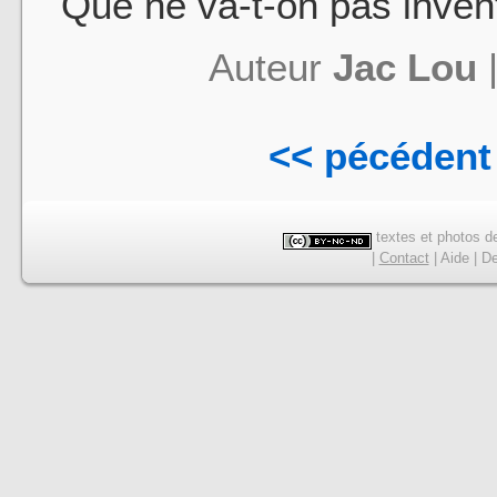
Que ne va-t-on pas invent
Auteur
Jac Lou
<< pécédent
textes et photos de
|
Contact
|
Aide
|
De