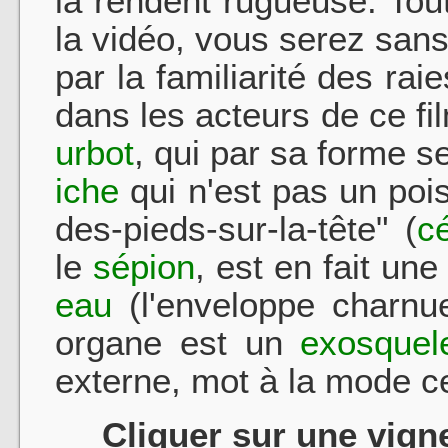
la rendent rugueuse. Tout
la vidéo, vous serez sans
par la familiarité des raie
dans les acteurs de ce fi
urbot
, qui par sa forme s
iche
qui n'est pas un po
des-pieds-sur-la-tête" (
c
le
sépion
, est en fait un
eau
(l'enveloppe charnue
organe est un
exosquel
externe, mot à la mode c
Cliquer sur une vigne