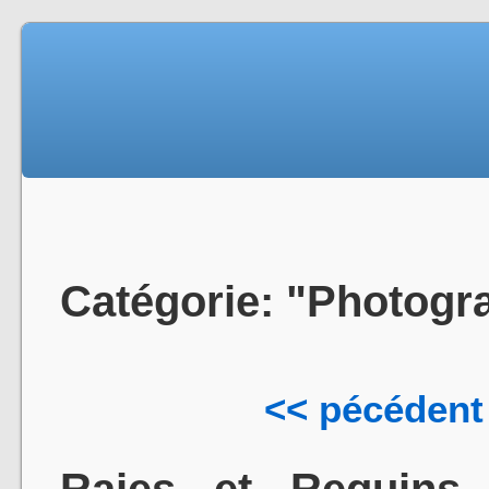
Catégorie: "Photogr
<< pécédent
Raies et Requins