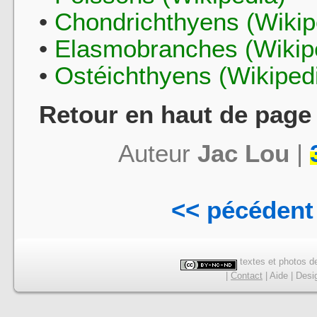
•
Chondrichthyens (Wikip
•
Elasmobranches (Wikip
•
Ostéichthyens (Wikiped
Retour en haut de page 
Auteur
Jac Lou
|
<< pécédent
textes et photos de
|
Contact
|
Aide
|
Desi