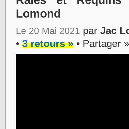
Lomond
par
Jac L
Le 20 Mai 2021
•
3 retours »
• Partager 