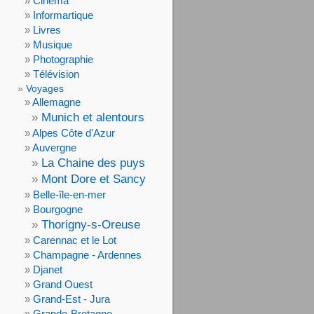
Cinéma
Informartique
Livres
Musique
Photographie
Télévision
Voyages
Allemagne
Munich et alentours
Alpes Côte d'Azur
Auvergne
La Chaine des puys
Mont Dore et Sancy
Belle-île-en-mer
Bourgogne
Thorigny-s-Oreuse
Carennac et le Lot
Champagne - Ardennes
Djanet
Grand Ouest
Grand-Est - Jura
Grande-Bretagne