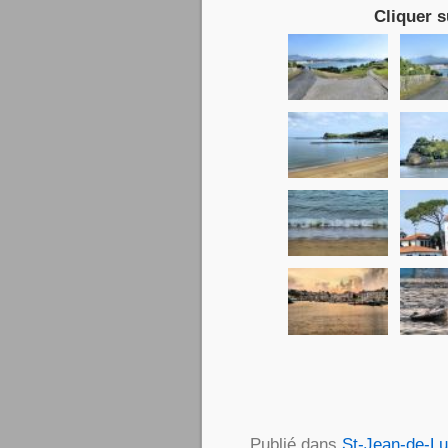
Cliquer s
Publié dans
St-Jean-de-L