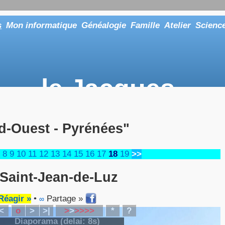
s
Mon informatique
Généalogie
Famille
Atelier
Scienc
le Jacques
... ou tout aussi bien faire "Le Maître"
d-Ouest - Pyrénées"
8
9
10
11
12
13
14
15
16
17
18
19
>>
Saint-Jean-de-Luz
Réagir »
•
Partage »
∞
<
o
>
>|
>
>
>
>
>
>
*
?
Diaporama (delai:
8
s)