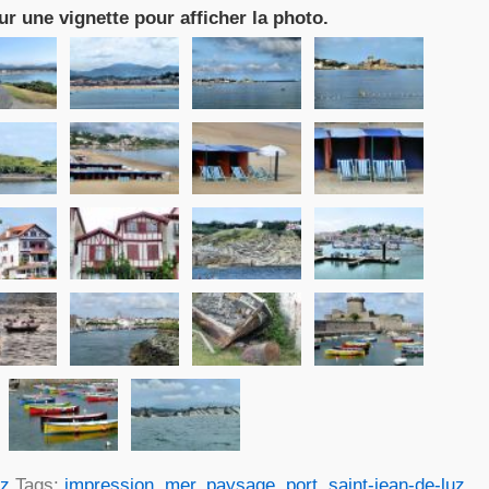
ur une vignette pour afficher la photo.
uz
Tags:
impression
,
mer
,
paysage
,
port
,
saint-jean-de-luz