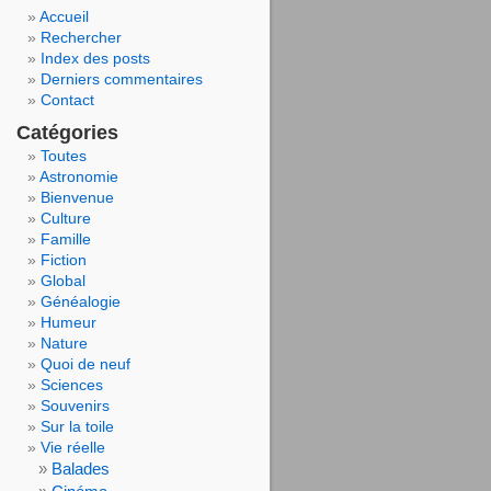
Accueil
Rechercher
Index des posts
Derniers commentaires
Contact
Catégories
Toutes
Astronomie
Bienvenue
Culture
Famille
Fiction
Global
Généalogie
Humeur
Nature
Quoi de neuf
Sciences
Souvenirs
Sur la toile
Vie réelle
Balades