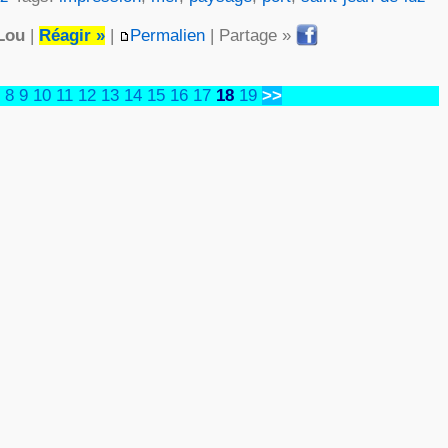
Lou
|
Réagir »
|
Permalien
| Partage »
8
9
10
11
12
13
14
15
16
17
18
19
>>