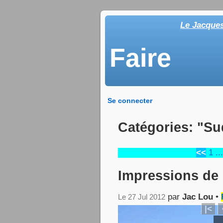
Le Jacque
Faire
Se connecter
Catégories: "Su
<<
1
...
Impressions de 
par
Jac Lou
•
Le 27 Jul 2012
|<