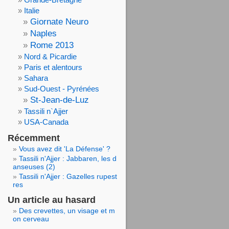
Italie
Giornate Neuro
Naples
Rome 2013
Nord & Picardie
Paris et alentours
Sahara
Sud-Ouest - Pyrénées
St-Jean-de-Luz
Tassili n`Ajjer
USA-Canada
Récemment
Vous avez dit 'La Défense' ?
Tassili n'Ajjer : Jabbaren, les d
anseuses (2)
Tassili n'Ajjer : Gazelles rupest
res
Un article au hasard
Des crevettes, un visage et m
on cerveau