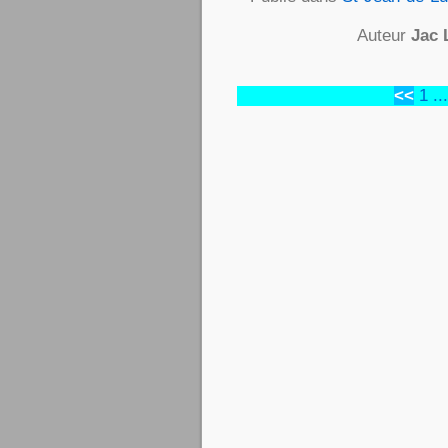
Auteur
Jac 
<<
1
...