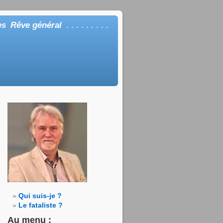
es
Rêve général
. . . . . . . . .
Qui suis-je ?
Le fataliste ?
Au menu :