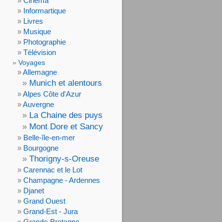
Cinéma
Informartique
Livres
Musique
Photographie
Télévision
Voyages
Allemagne
Munich et alentours
Alpes Côte d'Azur
Auvergne
La Chaine des puys
Mont Dore et Sancy
Belle-île-en-mer
Bourgogne
Thorigny-s-Oreuse
Carennac et le Lot
Champagne - Ardennes
Djanet
Grand Ouest
Grand-Est - Jura
Grande-Bretagne