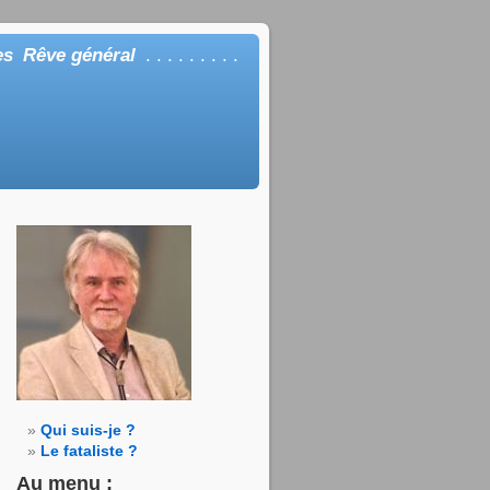
es
Rêve général
. . . . . . . . .
Qui suis-je ?
Le fataliste ?
Au menu :