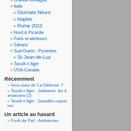
Italie
Giornate Neuro
Naples
Rome 2013
Nord & Picardie
Paris et alentours
Sahara
Sud-Ouest - Pyrénées
St-Jean-de-Luz
Tassili n`Ajjer
USA-Canada
Récemment
Vous avez dit 'La Défense' ?
Tassili n'Ajjer : Jabbaren, les d
anseuses (2)
Tassili n'Ajjer : Gazelles rupest
res
Un article au hasard
Forêt de Pail - Ambiances