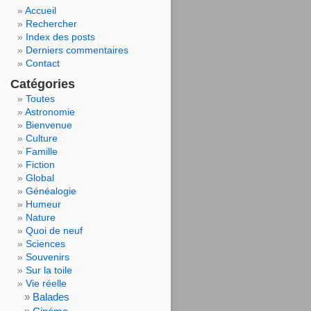
Accueil
Rechercher
Index des posts
Derniers commentaires
Contact
Catégories
Toutes
Astronomie
Bienvenue
Culture
Famille
Fiction
Global
Généalogie
Humeur
Nature
Quoi de neuf
Sciences
Souvenirs
Sur la toile
Vie réelle
Balades