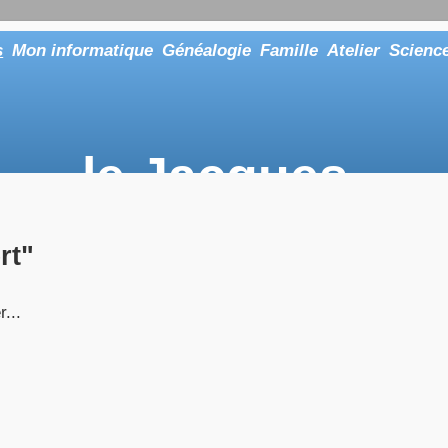
s
Mon informatique
Généalogie
Famille
Atelier
Scienc
le Jacques
... ou tout aussi bien faire "Le Maître"
rt"
r...