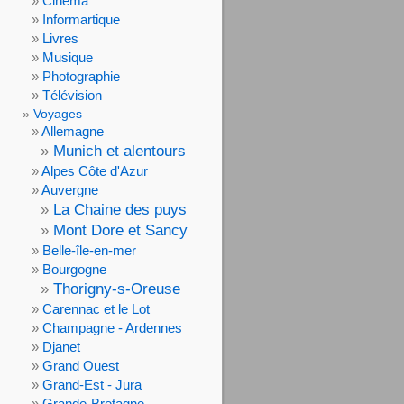
Cinéma
Informartique
Livres
Musique
Photographie
Télévision
Voyages
Allemagne
Munich et alentours
Alpes Côte d'Azur
Auvergne
La Chaine des puys
Mont Dore et Sancy
Belle-île-en-mer
Bourgogne
Thorigny-s-Oreuse
Carennac et le Lot
Champagne - Ardennes
Djanet
Grand Ouest
Grand-Est - Jura
Grande-Bretagne