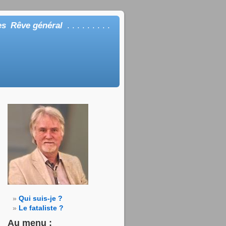
es
Rêve général
. . . . . . . . .
Qui suis-je ?
Le fataliste ?
Au menu :