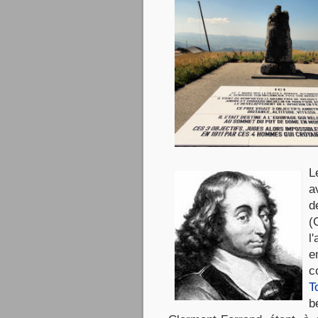
L
a
d
(
l
e
c
To
b