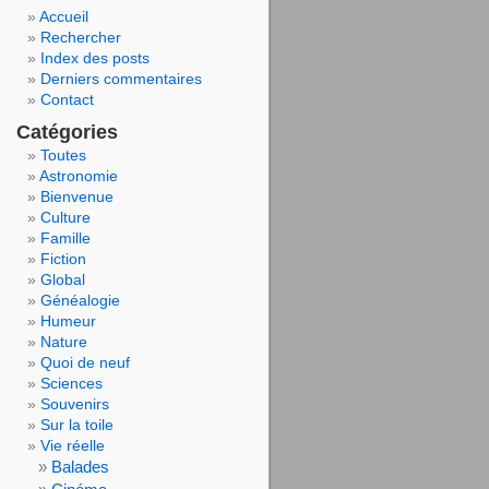
Accueil
Rechercher
Index des posts
Derniers commentaires
Contact
Catégories
Toutes
Astronomie
Bienvenue
Culture
Famille
Fiction
Global
Généalogie
Humeur
Nature
Quoi de neuf
Sciences
Souvenirs
Sur la toile
Vie réelle
Balades