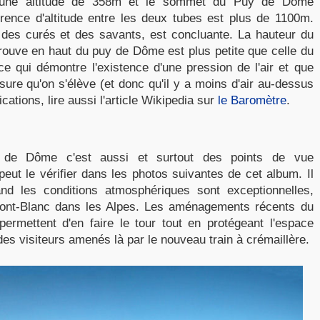
à une altitude de 358m et le sommet du Puy de Dôme
érence d'altitude entre les deux tubes est plus de 1100m.
r des curés et des savants, est concluante. La hauteur du
 trouve en haut du puy de Dôme est plus petite que celle du
ce qui démontre l'existence d'une pression de l'air et que
esure qu'on s'élève (et donc qu'il y a moins d'air au-dessus
cations, lire aussi l'article Wikipedia sur
le Baromètre
.
de Dôme c'est aussi et surtout des points de vue
eut le vérifier dans les photos suivantes de cet album. Il
nd les conditions atmosphériques sont exceptionnelles,
 Mont-Blanc dans les Alpes. Les aménagements récents du
mettent d'en faire le tour tout en protégeant l'espace
 des visiteurs amenés là par le nouveau train à crémaillère.