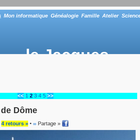
s
Mon informatique
Généalogie
Famille
Atelier
Scienc
le Jacques
... ou tout aussi bien faire "Le Maître"
<<
1
2
3
4
5
>>
 de Dôme
•
4 retours »
•
Partage »
∞