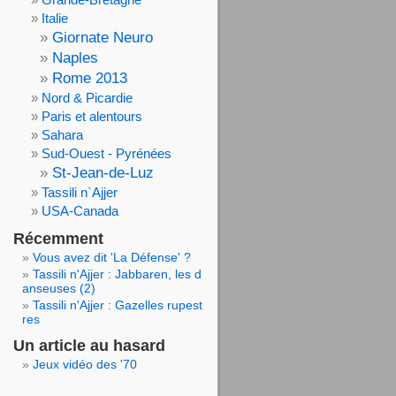
Italie
Giornate Neuro
Naples
Rome 2013
Nord & Picardie
Paris et alentours
Sahara
Sud-Ouest - Pyrénées
St-Jean-de-Luz
Tassili n`Ajjer
USA-Canada
Récemment
Vous avez dit 'La Défense' ?
Tassili n'Ajjer : Jabbaren, les d
anseuses (2)
Tassili n'Ajjer : Gazelles rupest
res
Un article au hasard
Jeux vidéo des '70