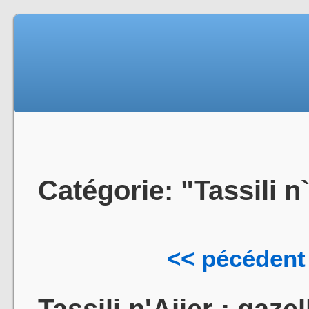
Catégorie: "Tassili n
<< pécédent
Tassili n'Ajjer : gaze