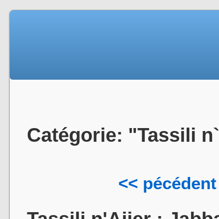
Catégorie: "Tassili n
<< pécédent
Tassili n'Ajjer : Jab