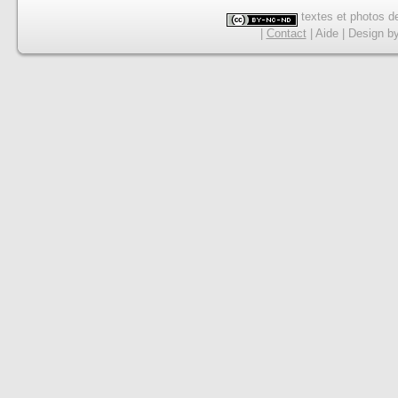
textes et photos de
|
Contact
|
Aide
|
Design
b