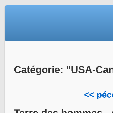
Catégorie: "USA-Ca
<< péc
Terre des hommes - 