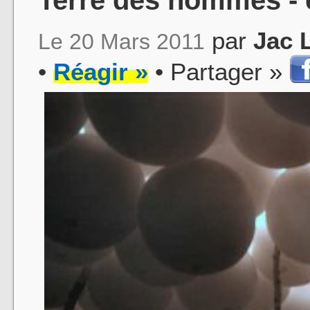
par
Jac 
Le 20 Mars 2011
•
Réagir »
• Partager »