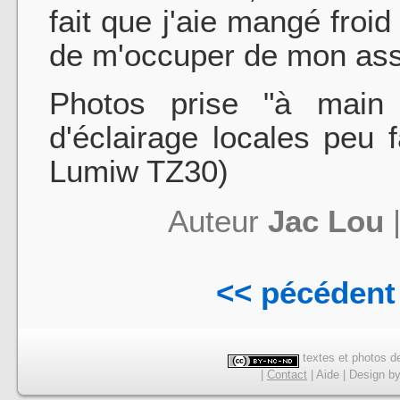
fait que j'aie mangé froid 
de m'occuper de mon assie
Photos prise "à main 
d'éclairage locales peu 
Lumiw TZ30)
Auteur
Jac Lou
<< pécédent
textes et photos de
|
Contact
|
Aide
|
Design
b