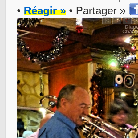
•
Réagir »
• Partager »
|<
<
o
>