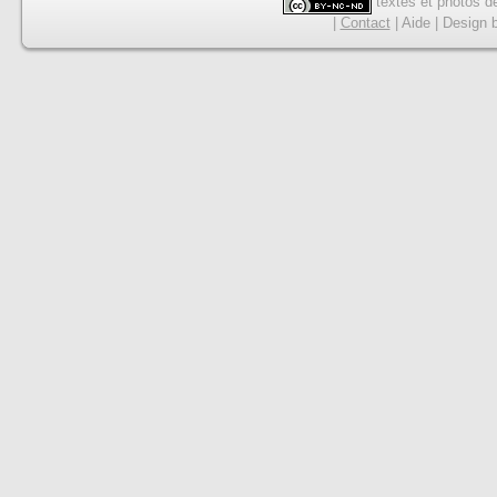
textes et photos de
|
Contact
|
Aide
|
Design