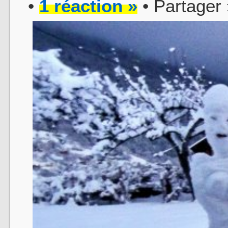
•
1 réaction »
• Partager