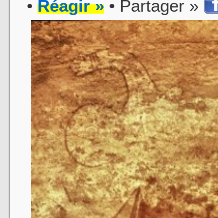
•
Réagir »
• Partager »