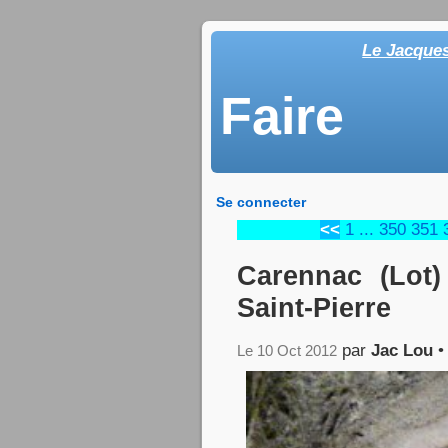
Le Jacque
Faire
Se connecter
<<
1
...
350
351
Carennac (Lot)
Saint-Pierre
par
Jac Lou
Le 10 Oct 2012