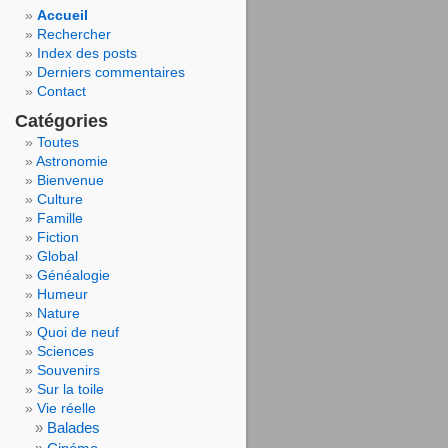
Accueil
Rechercher
Index des posts
Derniers commentaires
Contact
Catégories
Toutes
Astronomie
Bienvenue
Culture
Famille
Fiction
Global
Généalogie
Humeur
Nature
Quoi de neuf
Sciences
Souvenirs
Sur la toile
Vie réelle
Balades