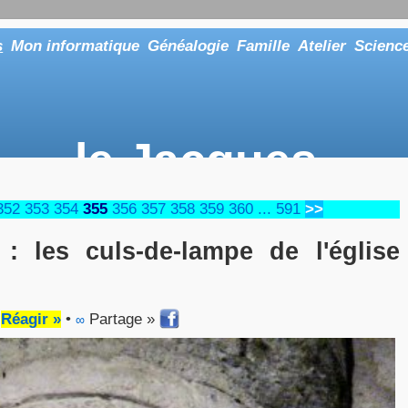
s
Mon informatique
Généalogie
Famille
Atelier
Scienc
le Jacques
... ou tout aussi bien faire "Le Maître"
352
353
354
355
356
357
358
359
360
...
591
>>
 : les culs-de-lampe de l'église
•
Réagir »
•
Partage »
∞