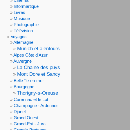
Cinéma
Informartique
Livres
Musique
Photographie
Télévision
Voyages
Allemagne
Munich et alentours
Alpes Côte d'Azur
Auvergne
La Chaine des puys
Mont Dore et Sancy
Belle-île-en-mer
Bourgogne
Thorigny-s-Oreuse
Carennac et le Lot
Champagne - Ardennes
Djanet
Grand Ouest
Grand-Est - Jura
Grande-Bretagne