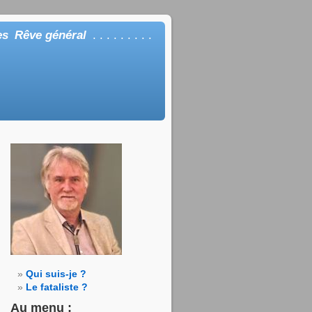
es
Rêve général
. . . . . . . . .
Qui suis-je ?
Le fataliste ?
Au menu :