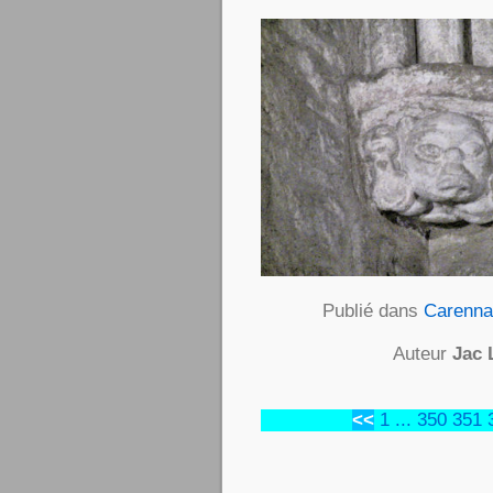
Publié dans
Carennac
Auteur
Jac 
<<
1
...
350
351