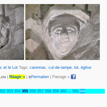
 et le Lot
Tags:
carennac
,
cul-de-lampe
,
lot
,
église
Lou
|
Réagir »
|
Permalien
| Partage »
352
353
354
355
356
357
358
359
360
...
591
>>