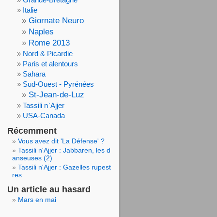
Italie
Giornate Neuro
Naples
Rome 2013
Nord & Picardie
Paris et alentours
Sahara
Sud-Ouest - Pyrénées
St-Jean-de-Luz
Tassili n`Ajjer
USA-Canada
Récemment
Vous avez dit 'La Défense' ?
Tassili n'Ajjer : Jabbaren, les d
anseuses (2)
Tassili n'Ajjer : Gazelles rupest
res
Un article au hasard
Mars en mai