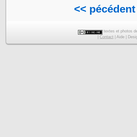
<< pécédent
textes et photos de
|
Contact
|
Aide
|
Desi