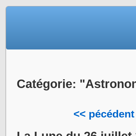
Catégorie: "Astrono
<< pécédent
La Lune du 26 juille