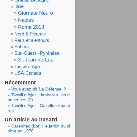
Italie
Giornate Neuro
Naples
Rome 2013
Nord & Picardie
Paris et alentours
Sahara
Sud-Ouest - Pyrénées
St-Jean-de-Luz
Tassili n`Ajjer
USA-Canada
Récemment
Vous avez dit 'La Défense' ?
Tassili n'Ajjer : Jabbaren, les d
anseuses (2)
Tassili n'Ajjer : Gazelles rupest
res
Un article au hasard
Carennac (Lot) : le jardin du cl
oître en 1970