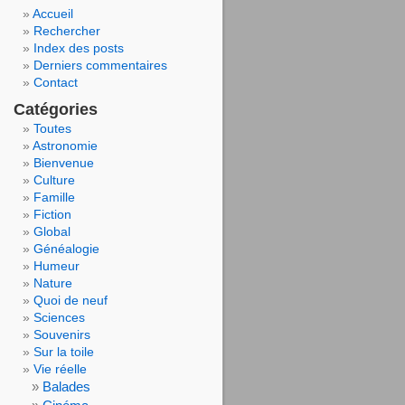
Accueil
Rechercher
Index des posts
Derniers commentaires
Contact
Catégories
Toutes
Astronomie
Bienvenue
Culture
Famille
Fiction
Global
Généalogie
Humeur
Nature
Quoi de neuf
Sciences
Souvenirs
Sur la toile
Vie réelle
Balades