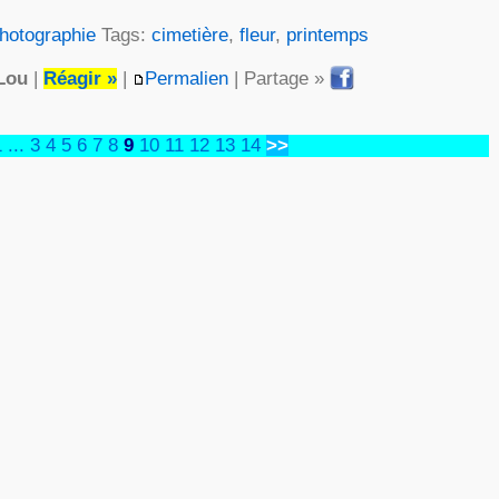
hotographie
Tags:
cimetière
,
fleur
,
printemps
Lou
|
Réagir »
|
Permalien
| Partage »
1
...
3
4
5
6
7
8
9
10
11
12
13
14
>>