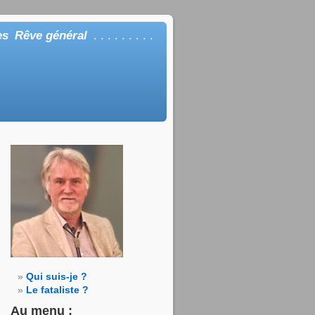
es
Rêve général
. . . . . . . . .
Qui suis-je ?
Le fataliste ?
Au menu :