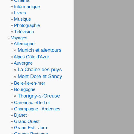
Cinéma
Informartique
Livres
Musique
Photographie
Télévision
Voyages
Allemagne
Munich et alentours
Alpes Côte d'Azur
Auvergne
La Chaine des puys
Mont Dore et Sancy
Belle-île-en-mer
Bourgogne
Thorigny-s-Oreuse
Carennac et le Lot
Champagne - Ardennes
Djanet
Grand Ouest
Grand-Est - Jura
Grande-Bretagne