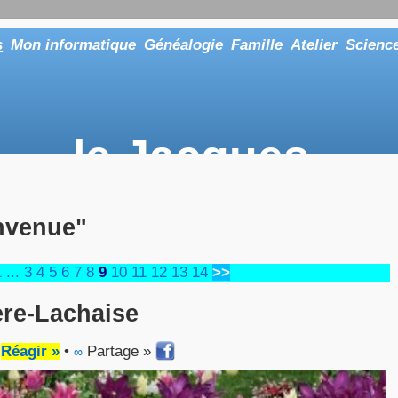
s
Mon informatique
Généalogie
Famille
Atelier
Scienc
le Jacques
... ou tout aussi bien faire "Le Maître"
nvenue"
1
...
3
4
5
6
7
8
9
10
11
12
13
14
>>
ère-Lachaise
•
Réagir »
•
Partage »
∞