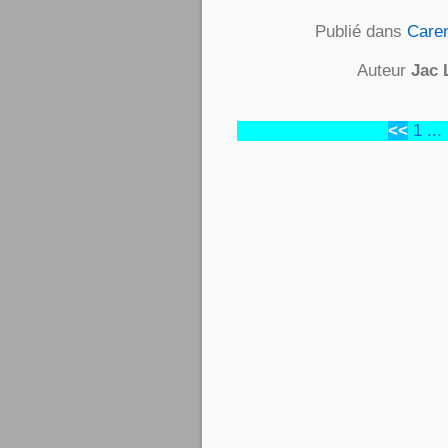
Publié dans
Caren
Auteur
Jac 
<<
1
...