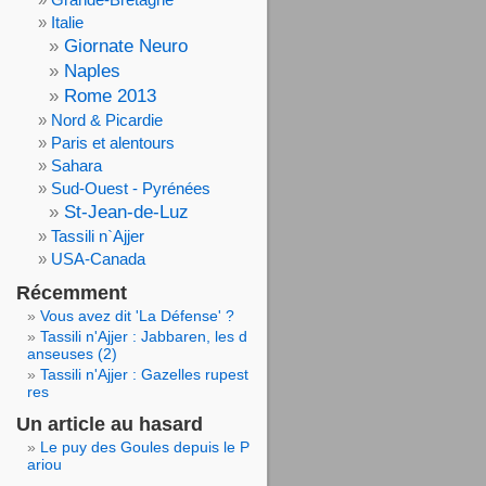
Italie
Giornate Neuro
Naples
Rome 2013
Nord & Picardie
Paris et alentours
Sahara
Sud-Ouest - Pyrénées
St-Jean-de-Luz
Tassili n`Ajjer
USA-Canada
Récemment
Vous avez dit 'La Défense' ?
Tassili n'Ajjer : Jabbaren, les d
anseuses (2)
Tassili n'Ajjer : Gazelles rupest
res
Un article au hasard
Le puy des Goules depuis le P
ariou