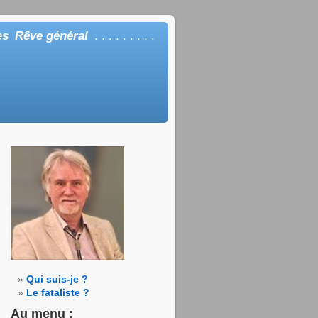
es
Rêve général
. . . . . . . . .
Qui suis-je ?
Le fataliste ?
Au menu :