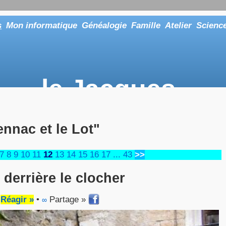
s
Mon informatique
Généalogie
Famille
Atelier
Scienc
le Jacques
... ou tout aussi bien faire "Le Maître"
ennac et le Lot"
7
8
9
10
11
12
13
14
15
16
17
...
43
>>
 derrière le clocher
•
Réagir »
•
Partage »
∞