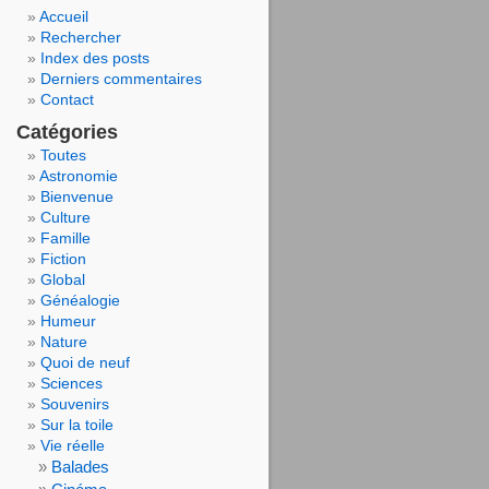
Accueil
Rechercher
Index des posts
Derniers commentaires
Contact
Catégories
Toutes
Astronomie
Bienvenue
Culture
Famille
Fiction
Global
Généalogie
Humeur
Nature
Quoi de neuf
Sciences
Souvenirs
Sur la toile
Vie réelle
Balades