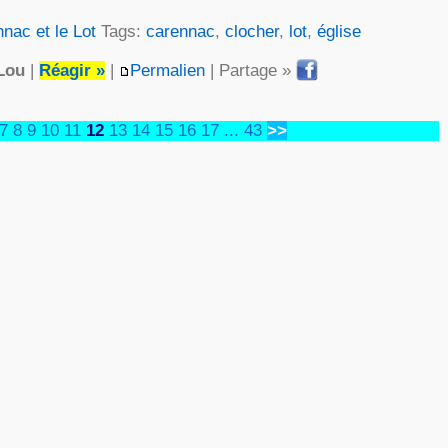
nac et le Lot
Tags:
carennac
,
clocher
,
lot
,
église
Lou
|
Réagir »
|
Permalien
| Partage »
7
8
9
10
11
12
13
14
15
16
17
...
43
>>