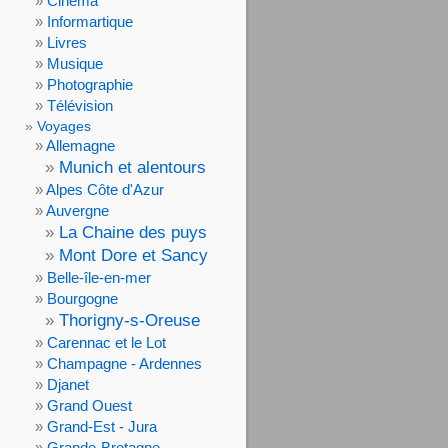
Cinéma
Informartique
Livres
Musique
Photographie
Télévision
Voyages
Allemagne
Munich et alentours
Alpes Côte d'Azur
Auvergne
La Chaine des puys
Mont Dore et Sancy
Belle-île-en-mer
Bourgogne
Thorigny-s-Oreuse
Carennac et le Lot
Champagne - Ardennes
Djanet
Grand Ouest
Grand-Est - Jura
Grande-Bretagne