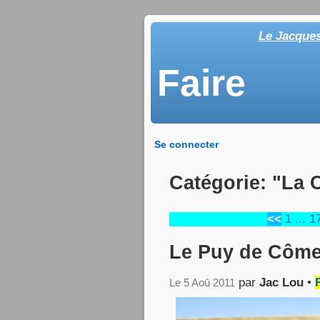
Le Jacque
Faire
Se connecter
Catégorie: "La 
<<
1
...
1
Le Puy de Côme 
par
Jac Lou
•
Le 5 Aoû 2011