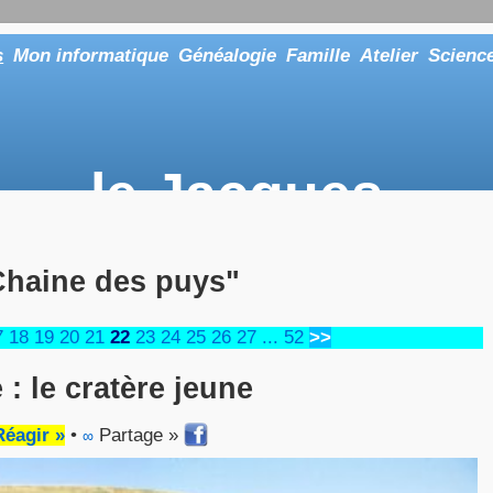
s
Mon informatique
Généalogie
Famille
Atelier
Scienc
le Jacques
... ou tout aussi bien faire "Le Maître"
Chaine des puys"
7
18
19
20
21
22
23
24
25
26
27
...
52
>>
: le cratère jeune
Réagir »
•
Partage »
∞