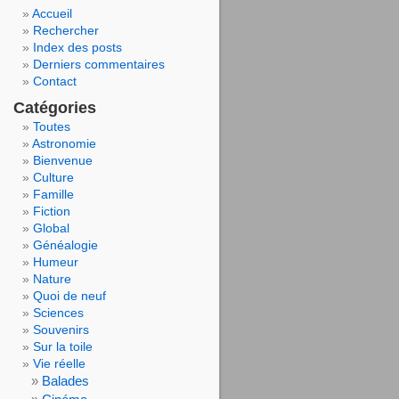
Accueil
Rechercher
Index des posts
Derniers commentaires
Contact
Catégories
Toutes
Astronomie
Bienvenue
Culture
Famille
Fiction
Global
Généalogie
Humeur
Nature
Quoi de neuf
Sciences
Souvenirs
Sur la toile
Vie réelle
Balades