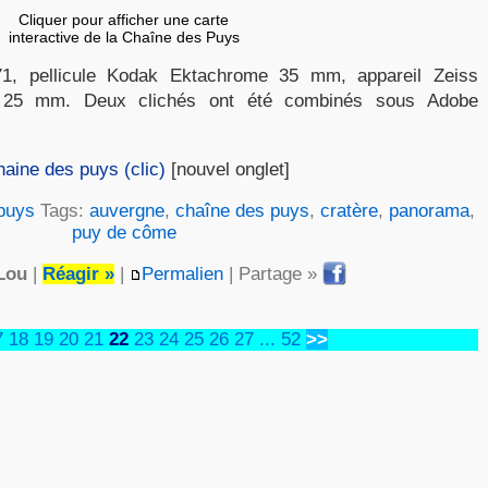
Cliquer pour afficher une carte
interactive de la Chaîne des Puys
1, pellicule Kodak Ektachrome 35 mm, appareil Zeiss
e 25 mm. Deux clichés ont été combinés sous Adobe
haine des puys (clic)
[nouvel onglet]
puys
Tags:
auvergne
,
chaîne des puys
,
cratère
,
panorama
,
puy de côme
Lou
|
Réagir »
|
Permalien
| Partage »
7
18
19
20
21
22
23
24
25
26
27
...
52
>>