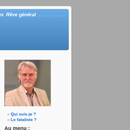
es
Rêve général
. . . . . . . . .
Qui suis-je ?
Le fataliste ?
Au menu :