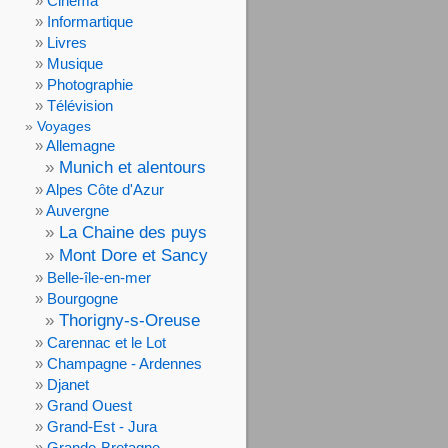
Cinéma
Informartique
Livres
Musique
Photographie
Télévision
Voyages
Allemagne
Munich et alentours
Alpes Côte d'Azur
Auvergne
La Chaine des puys
Mont Dore et Sancy
Belle-île-en-mer
Bourgogne
Thorigny-s-Oreuse
Carennac et le Lot
Champagne - Ardennes
Djanet
Grand Ouest
Grand-Est - Jura
Grande-Bretagne