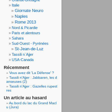
Italie
Giornate Neuro
Naples
Rome 2013
Nord & Picardie
Paris et alentours
Sahara
Sud-Ouest - Pyrénées
St-Jean-de-Luz
Tassili n`Ajjer
USA-Canada
Récemment
Vous avez dit 'La Défense' ?
Tassili n'Ajjer : Jabbaren, les d
anseuses (2)
Tassili n'Ajjer : Gazelles rupest
res
Un article au hasard
Au bord du lac du Grand Macl
u (Jura)