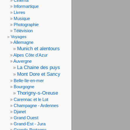
Cinéma
Informartique
Livres
Musique
Photographie
Télévision
Voyages
Allemagne
Munich et alentours
Alpes Côte d'Azur
Auvergne
La Chaine des puys
Mont Dore et Sancy
Belle-île-en-mer
Bourgogne
Thorigny-s-Oreuse
Carennac et le Lot
Champagne - Ardennes
Djanet
Grand Ouest
Grand-Est - Jura
Grande-Bretagne