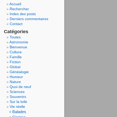
Accueil
Rechercher
Index des posts
Derniers commentaires
Contact
Catégories
Toutes
Astronomie
Bienvenue
Culture
Famille
Fiction
Global
Généalogie
Humeur
Nature
Quoi de neuf
Sciences
Souvenirs
Sur la toile
Vie réelle
Balades