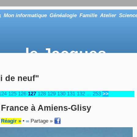
s
Mon informatique
Généalogie
Famille
Atelier
Scienc
le Jacques
... ou tout aussi bien faire "Le Maître"
i de neuf"
124
125
126
127
128
129
130
131
132
...
253
>>
e France à Amiens-Glisy
•
Réagir »
•
Partage »
∞