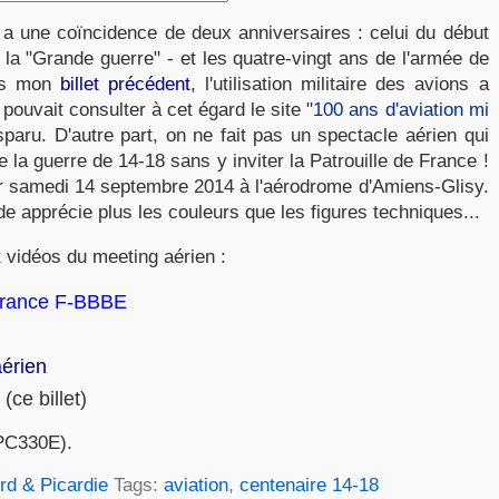
 y a une coïncidence de deux anniversaires : celui du début
 la "Grande guerre" - et les quatre-vingt ans de l'armée de
ans mon
billet précédent
, l'utilisation militaire des avions a
ouvait consulter à cet égard le site "
100 ans d'aviation mi
aru. D'autre part, on ne fait pas un spectacle aérien qui
la guerre de 14-18 sans y inviter la Patrouille de France !
ir samedi 14 septembre 2014 à l'aérodrome d'Amiens-Glisy.
de apprécie plus les couleurs que les figures techniques...
t vidéos du meeting aérien :
-France F-BBBE
érien
(ce billet)
PC330E).
rd & Picardie
Tags:
aviation
,
centenaire 14-18