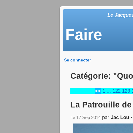
Le Jacque
Faire
Se connecter
Catégorie: "Quo
<<
1
...
122
123
La Patrouille d
par
Jac Lou
Le 17 Sep 2014