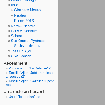
Italie
Giornate Neuro
Naples
Rome 2013
Nord & Picardie
Paris et alentours
Sahara
Sud-Ouest - Pyrénées
St-Jean-de-Luz
Tassili n`Ajjer
USA-Canada
Récemment
Vous avez dit 'La Défense' ?
Tassili n'Ajjer : Jabbaren, les d
anseuses (2)
Tassili n'Ajjer : Gazelles rupest
res
Un article au hasard
Un défilé de planètes