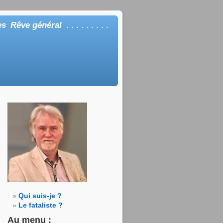
es
Rêve général
. . . . . . . . .
Qui suis-je ?
Le fataliste ?
Au menu :