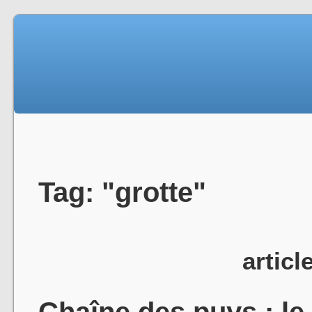
Tag: "grotte"
articl
Chaîne des puys : le