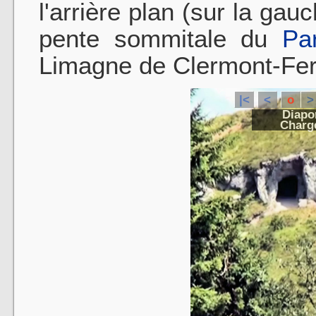
l'arrière plan (sur la gau
pente sommitale du
Pa
Limagne de Clermont-Ferr
|<
<
o
>
Diapo
Charge