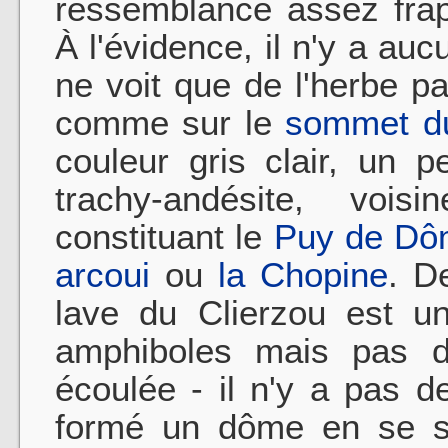
ressemblance assez fra
À l'évidence, il n'y a a
ne voit que de l'herbe p
comme sur le
sommet d
couleur gris clair, un 
trachy-andésite, vois
constituant le
Puy de Dô
arcoui
ou
la Chopine
. D
lave du Clierzou est u
amphiboles mais pas de
écoulée - il n'y a pas d
formé un dôme en se sol