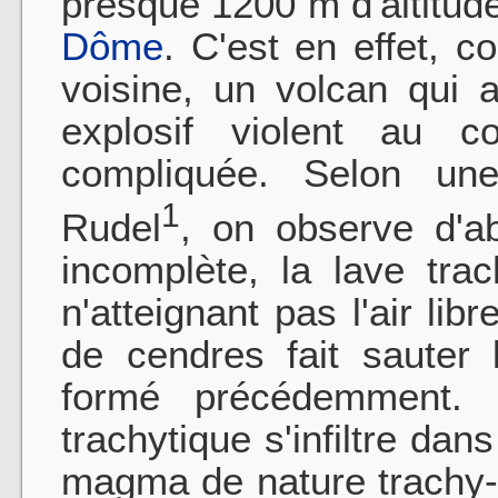
presque 1200 m d'altitude
Dôme
. C'est en effet, 
voisine, un volcan qui
explosif violent au c
compliquée. Selon un
1
Rudel
, on observe d'
incomplète, la lave tra
n'atteignant pas l'air li
de cendres fait sauter 
formé précédemment.
trachytique s'infiltre dans
magma de nature trachy-a