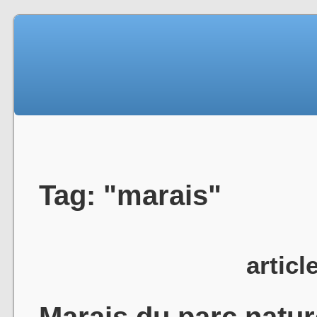
Tag: "marais"
articl
Marais du parc natur