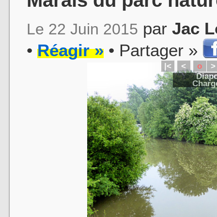
par
Jac L
Le 22 Juin 2015
•
Réagir »
• Partager »
|<
<
o
>
Diapo
Charge