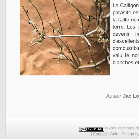
Le Calligo
parasite es
la taille n
terre. Les
devenir i
d'excellent
combustibl
valu le no
blanches et
Auteur
Jac L
textes et photos de
|
Contact
|
Aide
|
Design
b