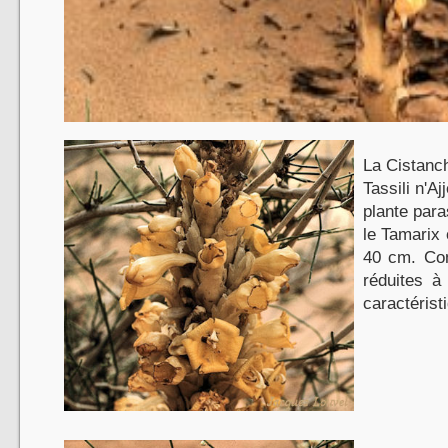
La Cistanc
Tassili n'A
plante para
le Tamarix 
40 cm. Com
réduites à
caractérist