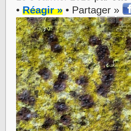
•
Réagir »
• Partager »
|<
<
o
>