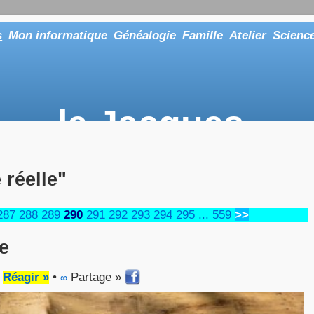
s
Mon informatique
Généalogie
Famille
Atelier
Scienc
le Jacques
... ou tout aussi bien faire "Le Maître"
 réelle"
287
288
289
290
291
292
293
294
295
...
559
>>
e
•
Réagir »
•
Partage »
∞