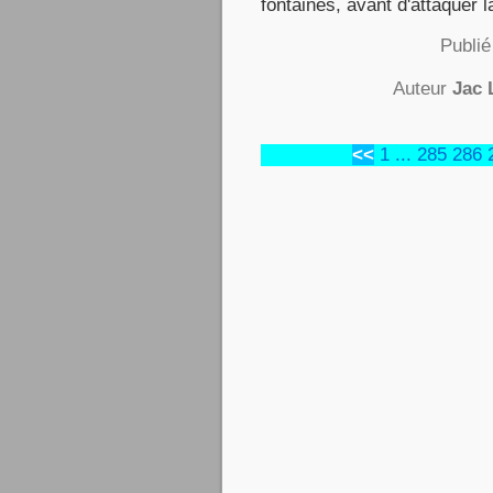
fontaines, avant d'attaquer 
Publi
Auteur
Jac 
<<
1
...
285
286