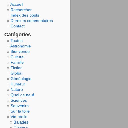
Accueil
Rechercher
Index des posts
Derniers commentaires
Contact
Catégories
Toutes
Astronomie
Bienvenue
Culture
Famille
Fiction
Global
Généalogie
Humeur
Nature
Quoi de neuf
Sciences
Souvenirs
Sur la toile
Vie réelle
Balades