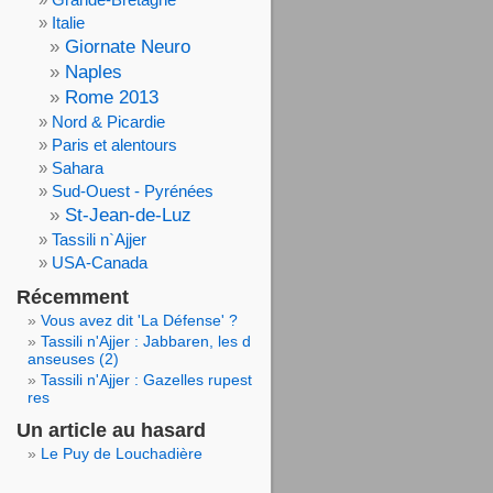
Italie
Giornate Neuro
Naples
Rome 2013
Nord & Picardie
Paris et alentours
Sahara
Sud-Ouest - Pyrénées
St-Jean-de-Luz
Tassili n`Ajjer
USA-Canada
Récemment
Vous avez dit 'La Défense' ?
Tassili n'Ajjer : Jabbaren, les d
anseuses (2)
Tassili n'Ajjer : Gazelles rupest
res
Un article au hasard
Le Puy de Louchadière