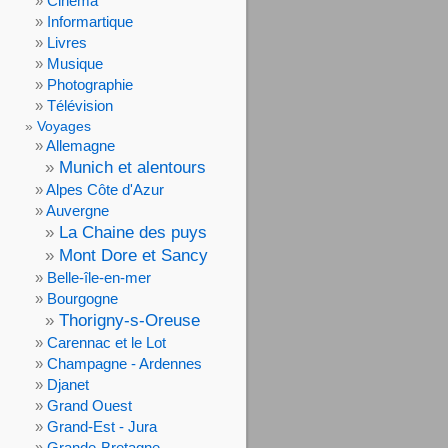
Cinéma
Informartique
Livres
Musique
Photographie
Télévision
Voyages
Allemagne
Munich et alentours
Alpes Côte d'Azur
Auvergne
La Chaine des puys
Mont Dore et Sancy
Belle-île-en-mer
Bourgogne
Thorigny-s-Oreuse
Carennac et le Lot
Champagne - Ardennes
Djanet
Grand Ouest
Grand-Est - Jura
Grande-Bretagne