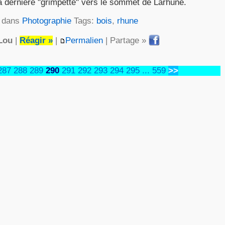
la dernière "grimpette" vers le sommet de Larhune.
é dans
Photographie
Tags:
bois
,
rhune
Lou
|
Réagir »
|
Permalien
| Partage »
287
288
289
290
291
292
293
294
295
...
559
>>