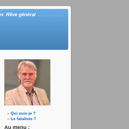
es
Rêve général
. . . . . . . . .
Qui suis-je ?
Le fataliste ?
Au menu :