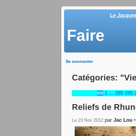
Le Jacque
Faire
Se connecter
Catégories: "Vie
<<
1
...
285
286
Reliefs de Rhun
par
Jac Lou
Le 23 Nov 2012