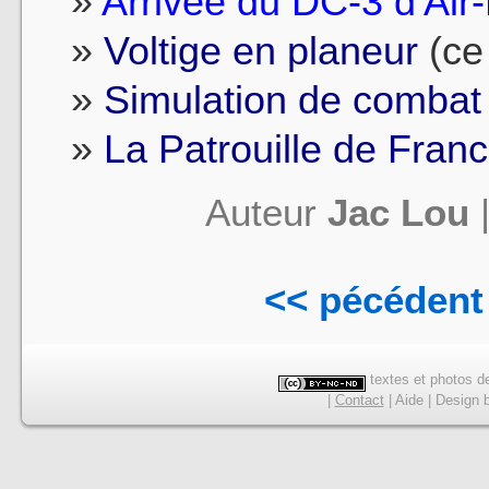
Arrivée du DC-3 d'Ai
Voltige en planeur
(ce 
Simulation de combat
La Patrouille de Fran
Auteur
Jac Lou
<< pécédent
textes et photos de
|
Contact
|
Aide
|
Design