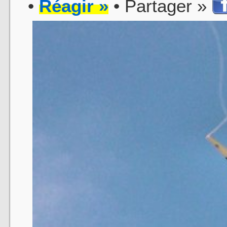
•
Réagir »
• Partager »