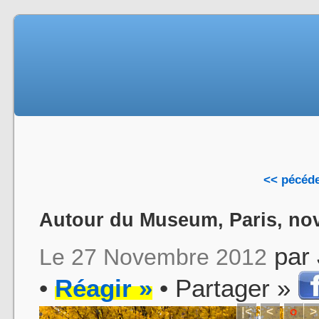
<< pécéd
Autour du Museum, Paris, no
par
Le 27 Novembre 2012
•
Réagir »
• Partager »
|<
<
o
>