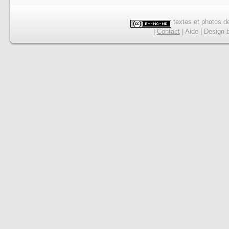
textes et photos de
|
Contact
|
Aide
|
Design