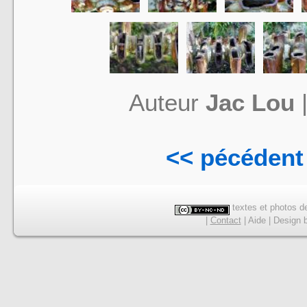
Auteur
Jac Lou
<< pécédent
textes et photos de
|
Contact
|
Aide
|
Design