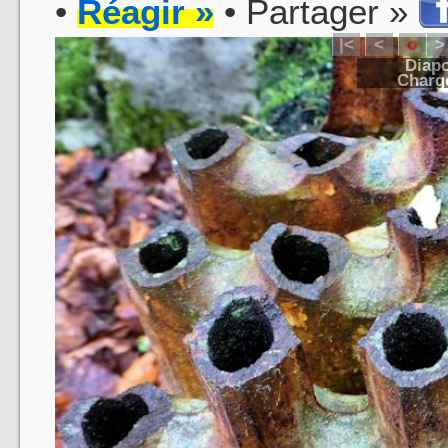
•
Réagir »
• Partager »
|<
<
o
>
Diapo
Charge