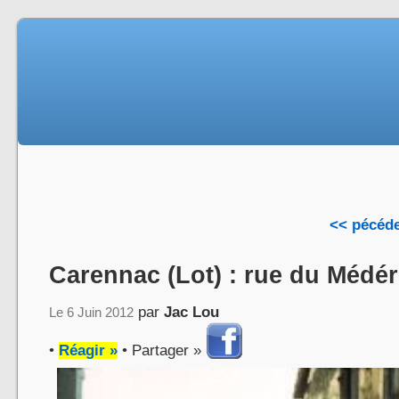
<< pécéd
Carennac (Lot) : rue du Médér
par
Jac Lou
Le 6 Juin 2012
•
Réagir »
• Partager »