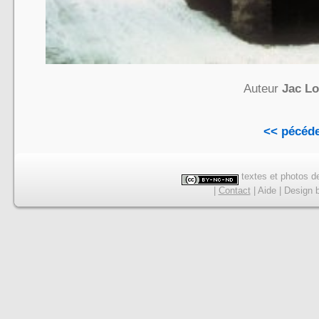
Auteur
Jac L
<< pécéd
textes et photos de
|
Contact
|
Aide
|
Design