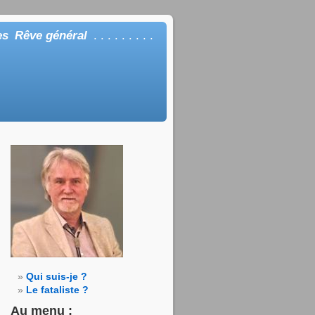
es
Rêve général
. . . . . . . . .
Qui suis-je ?
Le fataliste ?
Au menu :