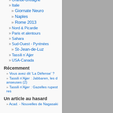
Italie
Giornate Neuro
Naples
Rome 2013
Nord & Picardie
Paris et alentours
Sahara
Sud-Ouest - Pyrénées
St-Jean-de-Luz
Tassili n`Ajjer
USA-Canada
Récemment
Vous avez dit 'La Défense' ?
Tassili n'Ajjer : Jabbaren, les d
anseuses (2)
Tassili n'Ajjer : Gazelles rupest
res
Un article au hasard
Acad. - Nouvelles de Nagasaki