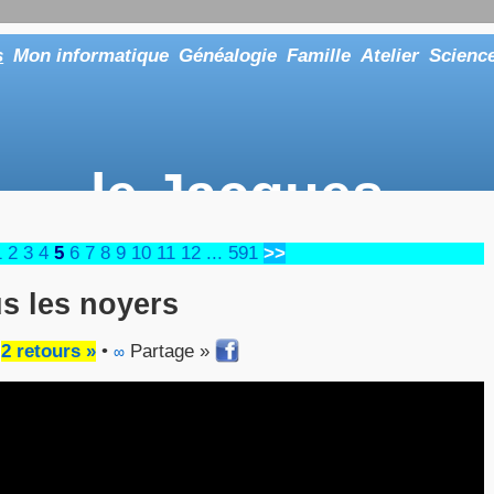
s
Mon informatique
Généalogie
Famille
Atelier
Scienc
le Jacques
... ou tout aussi bien faire "Le Maître"
1
2
3
4
5
6
7
8
9
10
11
12
...
591
>>
s les noyers
•
2 retours »
•
Partage »
∞