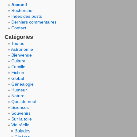
Accueil
Rechercher
Index des posts
Derniers commentaires
Contact
Catégories
Toutes
Astronomie
Bienvenue
Culture
Famille
Fiction
Global
Généalogie
Humeur
Nature
Quoi de neuf
Sciences
Souvenirs
Sur la toile
Vie réelle
Balades