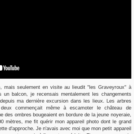
e, mais seulement en visite au lieudit "les Graveyroux" à
is un balcon, je recensais mentalement les changements
depuis ma dernière excursion dans les lieux. Les arbres
un deux commençait même à escamoter le château de
ue des ombres bougeaient en bordure de la jeune noyeraie,
0 mètres, me fit quérir mon appareil photo dont le grand
ette d'approche. Je n'avais avec moi que mon petit appareil