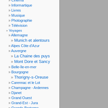
Cinéma
Informartique
Livres
Musique
Photographie
Télévision
Voyages
Allemagne
Munich et alentours
Alpes Côte d'Azur
Auvergne
La Chaine des puys
Mont Dore et Sancy
Belle-île-en-mer
Bourgogne
Thorigny-s-Oreuse
Carennac et le Lot
Champagne - Ardennes
Djanet
Grand Ouest
Grand-Est - Jura
Grande-Bretagne