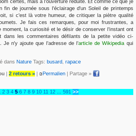
om certes, mais à l'ouverture réduite. Et comme ce que je
 fin de journée sous l'éclairage d'un Soleil de printemps
it, si c'est là votre humeur, de critiquer la piètre qualité
oumets. Je fais ces remarques, pour moi frustrantes, a
e moment, la curiosité et le désir de conserver l'instant ont
it dans les commentaires défilants de la petite vidéo ci-
 Je n'y ajoute que l'adresse de l'
article de Wikipedia
qui
ié dans
Nature
Tags:
busard
,
rapace
ou
|
2 retours »
|
Permalien
| Partage »
1
2
3
4
5
6
7
8
9
10
11
12
...
591
>>