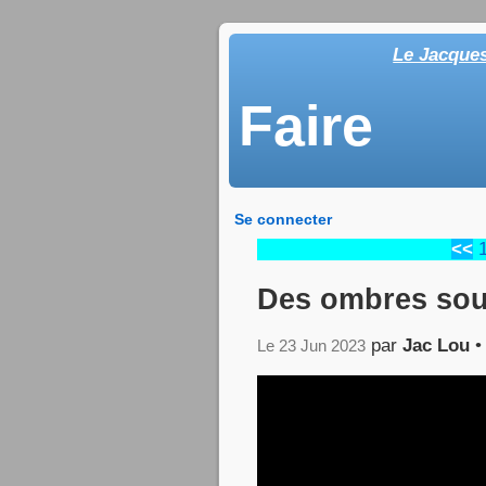
Le Jacque
Faire
Se connecter
<<
Des ombres sou
par
Jac Lou
Le 23 Jun 2023