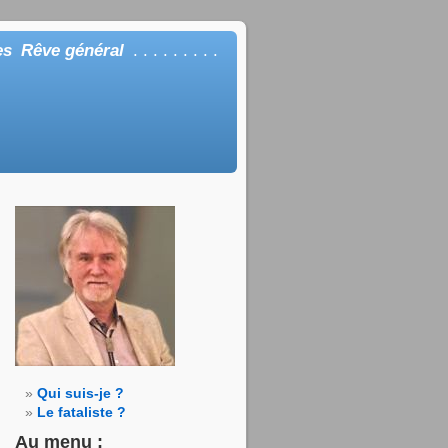
es
Rêve général
. . . . . . . . .
Qui suis-je ?
Le fataliste ?
Au menu :