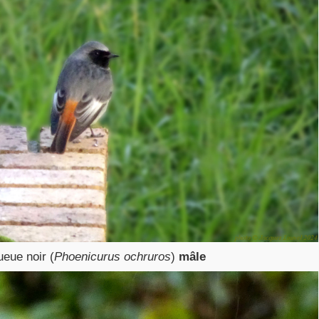
eue noir (
Phoenicurus ochruros
)
mâle