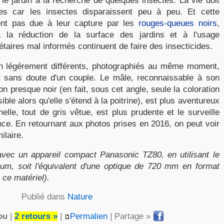
 le jardin à la recherche de quelques insectes. La vie doit
les car les insectes disparaissent peu à peu. Et cette
ment pas due à leur capture par les
rouges-queues noirs
,
 la réduction de la surface des jardins et à l'usage
taires mal informés continuent de faire des insecticides.
 légérement différents, photographiés au même moment,
t sans doute d'un couple. Le mâle, reconnaissable à son
n presque noir (en fait, sous cet angle, seule la coloration
sible alors qu'elle s'étend à la poitrine), est plus aventureux
melle, tout de gris vêtue, est plus prudente et le surveille
ance. En retournant aux photos prises en 2016, on peut voir
ilaire.
avec un appareil compact Panasonic TZ80, en utilisant le
m, soit l'équivalent d'une optique de 720 mm en format
 ce matériel).
Publié dans
Nature
ou
|
2 retours »
|
Permalien
| Partage »