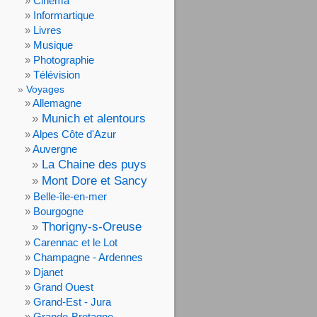
Cinéma
Informartique
Livres
Musique
Photographie
Télévision
Voyages
Allemagne
Munich et alentours
Alpes Côte d'Azur
Auvergne
La Chaine des puys
Mont Dore et Sancy
Belle-île-en-mer
Bourgogne
Thorigny-s-Oreuse
Carennac et le Lot
Champagne - Ardennes
Djanet
Grand Ouest
Grand-Est - Jura
Grande-Bretagne