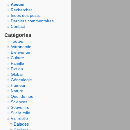
Accueil
Rechercher
Index des posts
Derniers commentaires
Contact
Catégories
Toutes
Astronomie
Bienvenue
Culture
Famille
Fiction
Global
Généalogie
Humeur
Nature
Quoi de neuf
Sciences
Souvenirs
Sur la toile
Vie réelle
Balades