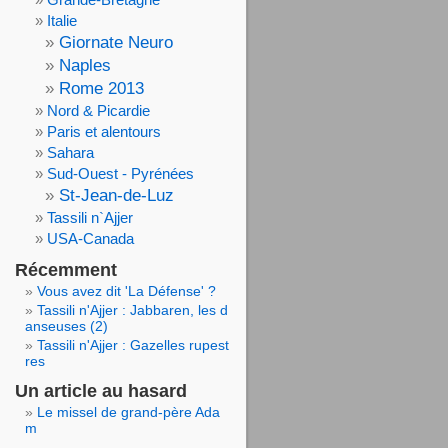
Italie
Giornate Neuro
Naples
Rome 2013
Nord & Picardie
Paris et alentours
Sahara
Sud-Ouest - Pyrénées
St-Jean-de-Luz
Tassili n`Ajjer
USA-Canada
Récemment
Vous avez dit 'La Défense' ?
Tassili n'Ajjer : Jabbaren, les d
anseuses (2)
Tassili n'Ajjer : Gazelles rupest
res
Un article au hasard
Le missel de grand-père Ada
m