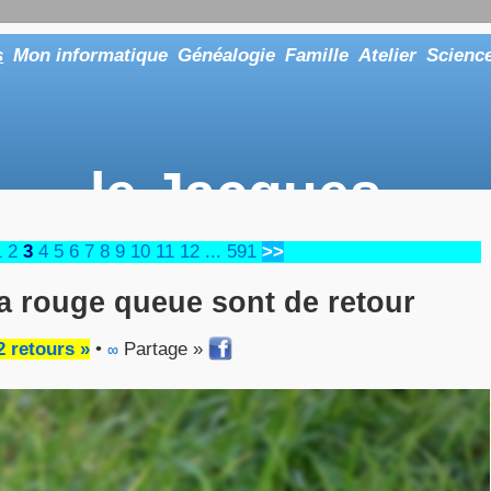
s
Mon informatique
Généalogie
Famille
Atelier
Scienc
le Jacques
... ou tout aussi bien faire "Le Maître"
1
2
3
4
5
6
7
8
9
10
11
12
...
591
>>
la rouge queue sont de retour
2 retours »
•
Partage »
∞