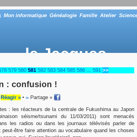
s
Mon informatique
Généalogie
Famille
Atelier
Scienc
le Jacques
... ou tout aussi bien faire "Le Maître"
578
579
580
581
582
583
584
585
586
...
591
>>
n : confusion !
•
Réagir »
•
Partage »
∞
tes : les réacteurs de la centrale de Fukushima au Japon
inaison séisme/tsunami du 11/03/2011) sont menacés
dans les radios ou dans les journaux télévisés parler de
ait peut-être faire attention au vocabulaire quand les choses