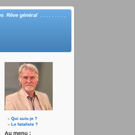
es
Rêve général
. . . . . . . . .
Qui suis-je ?
Le fataliste ?
Au menu :