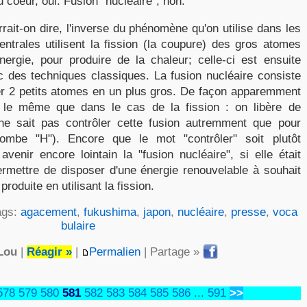
 coeur, oui. Fusion "nucléaire", non.
rait-on dire, l'inverse du phénomène qu'on utilise dans les
ntrales utilisent la fission (la coupure) des gros atomes
énergie, pour produire de la chaleur; celle-ci est ensuite
ec des techniques classiques. La fusion nucléaire consiste
ner 2 petits atomes en un plus gros. De façon apparemment
st le même que dans le cas de la fission : on libère de
 ne sait pas contrôler cette fusion autremment que pour
ombe "H"). Encore que le mot "contrôler" soit plutôt
venir encore lointain la "fusion nucléaire", si elle était
ermettre de disposer d'une énergie renouvelable à souhait
roduite en utilisant la fission.
ags:
agacement
,
fukushima
,
japon
,
nucléaire
,
presse
,
voca
bulaire
Lou
|
Réagir »
|
Permalien
| Partage »
578
579
580
581
582
583
584
585
586
...
591
>>