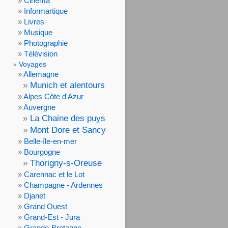
Cinéma
Informartique
Livres
Musique
Photographie
Télévision
Voyages
Allemagne
Munich et alentours
Alpes Côte d'Azur
Auvergne
La Chaine des puys
Mont Dore et Sancy
Belle-île-en-mer
Bourgogne
Thorigny-s-Oreuse
Carennac et le Lot
Champagne - Ardennes
Djanet
Grand Ouest
Grand-Est - Jura
Grande-Bretagne