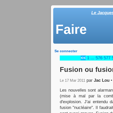
Le Jacque
Faire
Se connecter
<<
1
...
576
577
Fusion ou fusio
par
Jac Lou
Le 17 Mar 2011
Les nouvelles sont alarman
(mise à mal par la comb
d'explosion. J'ai entendu 
fusion "nucléaire". Il faudr