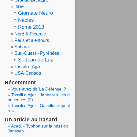
Italie
Giornate Neuro
Naples
Rome 2013
Nord & Picardie
Paris et alentours
Sahara
Sud-Ouest - Pyrénées
St-Jean-de-Luz
Tassili n`Ajjer
USA-Canada
Récemment
Vous avez dit 'La Défense' ?
Tassili n'Ajjer : Jabbaren, les d
anseuses (2)
Tassili n'Ajjer : Gazelles rupest
res
Un article au hasard
Acad. - Typhon sur la mission
Janssen