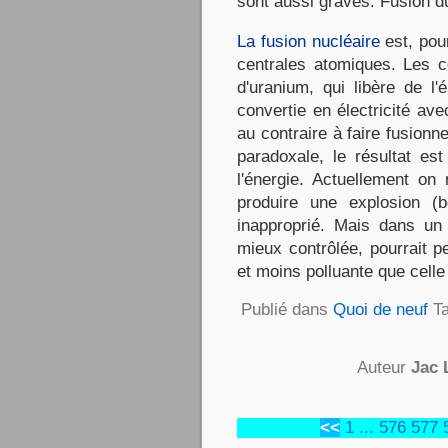
sont aussi graves. Fusion du
La fusion nucléaire
est, pour
centrales atomiques. Les ce
d'uranium, qui libère de l'
convertie en électricité av
au contraire à faire fusion
paradoxale, le résultat e
l'énergie. Actuellement on
produire une explosion (b
inapproprié. Mais dans un a
mieux contrôlée, pourrait p
et moins polluante que celle p
Publié dans
Quoi de neuf
T
Auteur
Jac 
<<
1
...
576
577