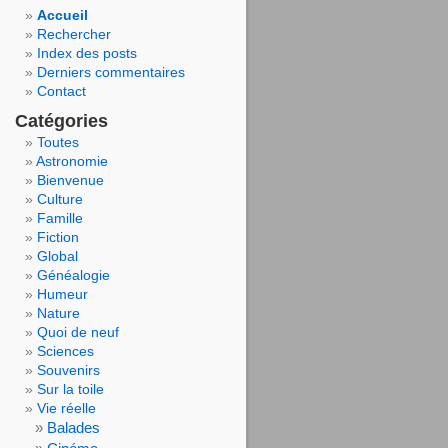
Accueil
Rechercher
Index des posts
Derniers commentaires
Contact
Catégories
Toutes
Astronomie
Bienvenue
Culture
Famille
Fiction
Global
Généalogie
Humeur
Nature
Quoi de neuf
Sciences
Souvenirs
Sur la toile
Vie réelle
Balades