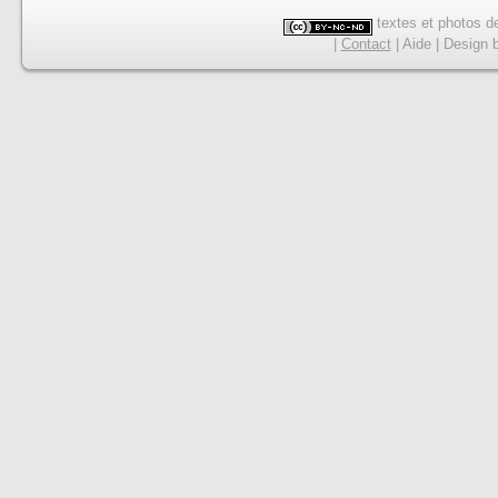
textes et photos de
|
Contact
|
Aide
|
Design