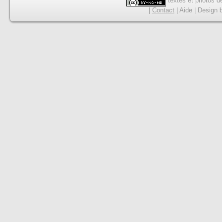
textes et photos de
|
Contact
|
Aide
|
Design