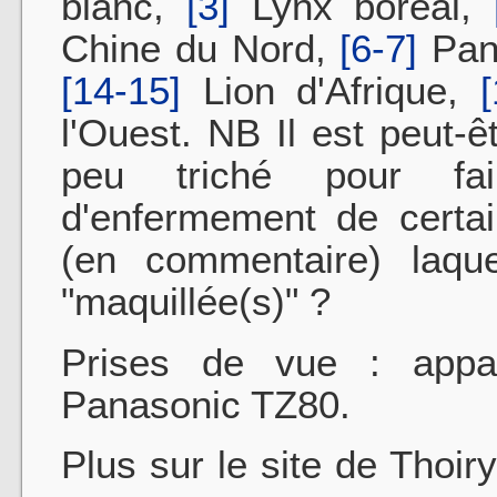
blanc,
[3]
Lynx boréal,
Chine du Nord,
[6-7]
Pan
[14-15]
Lion d'Afrique,
l'Ouest. NB Il est peut-ê
peu triché pour fai
d'enfermement de certai
(en commentaire) laque
"maquillée(s)" ?
Prises de vue : appa
Panasonic TZ80.
Plus sur le site de Thoir