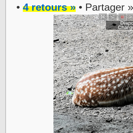
•
4 retours »
• Partager 
|<
<
o
>
Diapo
Charge