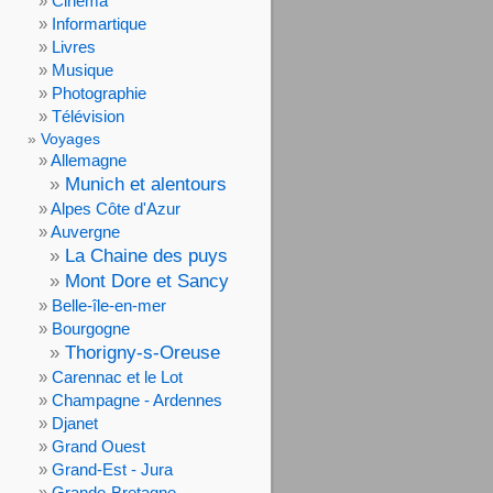
Cinéma
Informartique
Livres
Musique
Photographie
Télévision
Voyages
Allemagne
Munich et alentours
Alpes Côte d'Azur
Auvergne
La Chaine des puys
Mont Dore et Sancy
Belle-île-en-mer
Bourgogne
Thorigny-s-Oreuse
Carennac et le Lot
Champagne - Ardennes
Djanet
Grand Ouest
Grand-Est - Jura
Grande-Bretagne