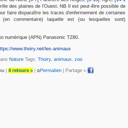
ille des plaines de l'Ouest. NB Il est peut-être possible de
pour faire disparaître les traces d'enfermement de certaines
 (en commentaire) laquelle est (ou lesquelles sont)
hoto numérique (APN) Panasonic TZ80.
ttps://www.thoiry.net/les-animaux
dans
Nature
Tags:
Thoiry
,
animaux
,
zoo
ou
|
4 retours »
|
Permalien
| Partage »