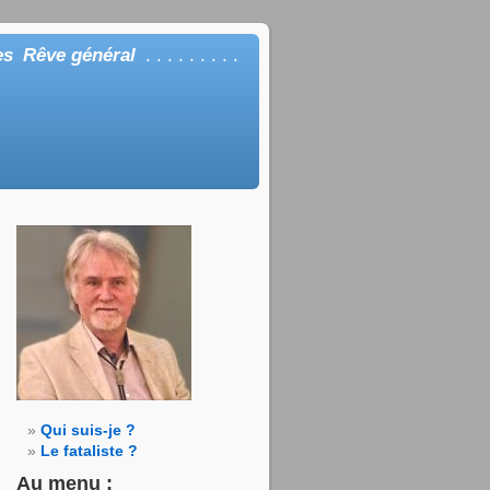
es
Rêve général
. . . . . . . . .
Qui suis-je ?
Le fataliste ?
Au menu :