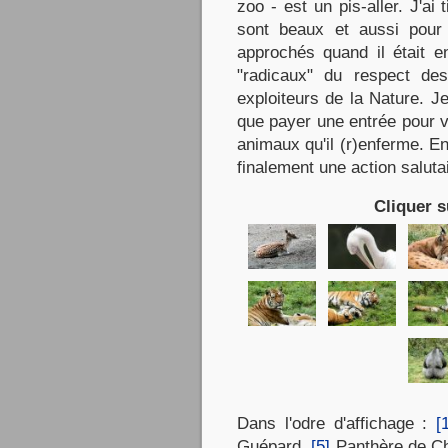
zoo - est un pis-aller. J'ai
sont beaux et aussi pour 
approchés quand il était e
"radicaux" du respect d
exploiteurs de la Nature. Je
que payer une entrée pour v
animaux qu'il (r)enferme. E
finalement une action saluta
Cliquer s
Dans l'odre d'affichage :
[
Guépard,
[5]
Panthère de C