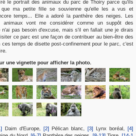
 tiré le portrait des animaux du parc de Thoiry parce qu'ils
que ma petite fille se souvienne qu'elle les a vus et
ncore temps... Elle a adoré la panthère des neiges. Les
es animaux vont me considérer comme un suppôt des
 n'ai pas besoin d'excuse, mais s'il en fallait une je dirais
isiter ce parc est une façon de contribuer au bien-être des
n ces temps de disette post-confinement pour le parc, c'est
ire.
ur une vignette pour afficher la photo.
1]
Daim d'Europe,
[2]
Pélican blanc,
[3]
Lynx boréal,
[4]
hine du Nord,
[6-7]
Panthère des neiges,
[8-13]
Tigre,
[14-1