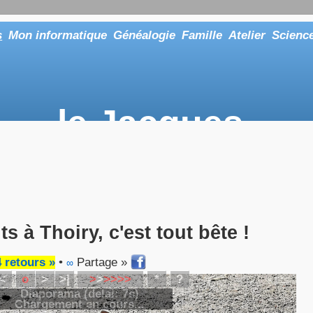
s
Mon informatique
Généalogie
Famille
Atelier
Scienc
le Jacques
... ou tout aussi bien faire "Le Maître"
ts à Thoiry, c'est tout bête !
4 retours »
•
Partage »
∞
<
o
>
>|
>
>
>
>
>
>
*
?
Diaporama (delai:
7
s)
Chargement en cours...