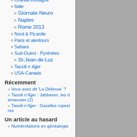
Italie
Giornate Neuro
Naples
Rome 2013
Nord & Picardie
Paris et alentours
Sahara
Sud-Ouest - Pyrénées
St-Jean-de-Luz
Tassili n`Ajjer
USA-Canada
Récemment
Vous avez dit 'La Défense' ?
Tassili n'Ajjer : Jabbaren, les d
anseuses (2)
Tassili n'Ajjer : Gazelles rupest
res
Un article au hasard
Numérotations en généalogie