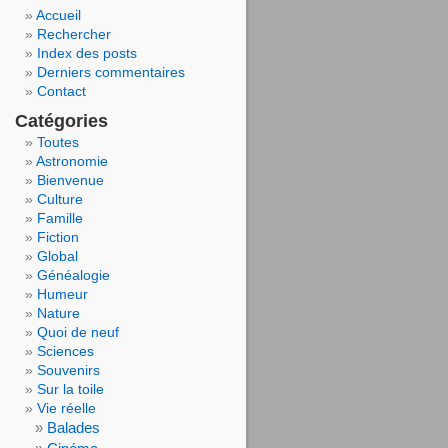
Accueil
Rechercher
Index des posts
Derniers commentaires
Contact
Catégories
Toutes
Astronomie
Bienvenue
Culture
Famille
Fiction
Global
Généalogie
Humeur
Nature
Quoi de neuf
Sciences
Souvenirs
Sur la toile
Vie réelle
Balades