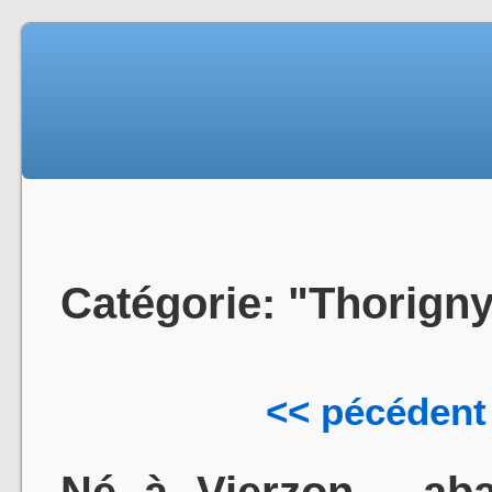
Catégorie: "Thorign
<< pécédent
Né à Vierzon - aba