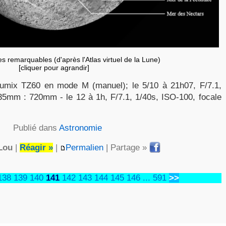
es remarquables (d'après l'Atlas virtuel de la Lune)
[cliquer pour agrandir]
umix TZ60 en mode M (manuel); le 5/10 à 21h07, F/7.1,
 35mm : 720mm - le 12 à 1h, F/7.1, 1/40s, ISO-100, focale
Publié dans
Astronomie
Lou
|
Réagir »
|
Permalien
| Partage »
138
139
140
141
142
143
144
145
146
...
591
>>