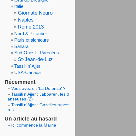
Italie
Giornate Neuro
Naples
Rome 2013
Nord & Picardie
Paris et alentours
Sahara
Sud-Ouest - Pyrénées
St-Jean-de-Luz
Tassili n`Ajjer
USA-Canada
Récemment
Vous avez dit 'La Défense' ?
Tassili n'Ajjer : Jabbaren, les d
anseuses (2)
Tassili n'Ajjer : Gazelles rupest
res
Un article au hasard
Ici commence la Marne