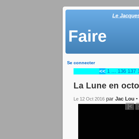
Le Jacque
Faire
Se connecter
<<
1
...
136
137
La Lune en octo
par
Jac Lou
Le 12 Oct 2016
|<