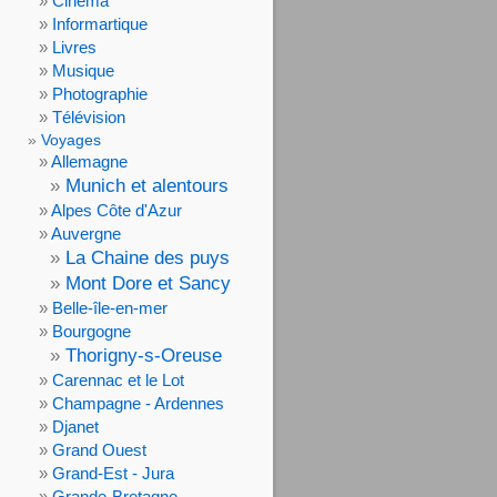
Cinéma
Informartique
Livres
Musique
Photographie
Télévision
Voyages
Allemagne
Munich et alentours
Alpes Côte d'Azur
Auvergne
La Chaine des puys
Mont Dore et Sancy
Belle-île-en-mer
Bourgogne
Thorigny-s-Oreuse
Carennac et le Lot
Champagne - Ardennes
Djanet
Grand Ouest
Grand-Est - Jura
Grande-Bretagne