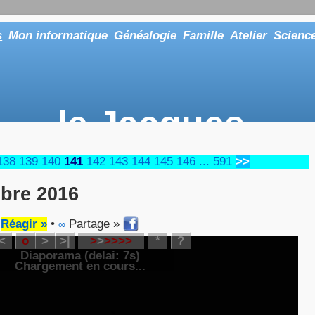
s
Mon informatique
Généalogie
Famille
Atelier
Scienc
le Jacques
... ou tout aussi bien faire "Le Maître"
138
139
140
141
142
143
144
145
146
...
591
>>
bre 2016
•
Réagir »
•
Partage »
∞
<
o
>
>|
>
>
>
>
>
>
*
?
Diaporama (delai:
7
s)
Chargement en cours...