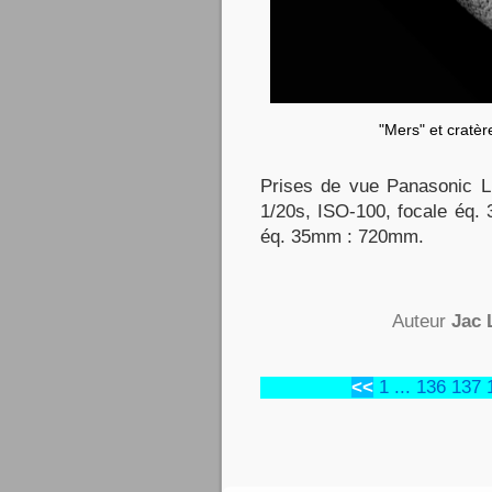
"Mers" et cratèr
Prises de vue Panasonic L
1/20s, ISO-100, focale éq.
éq. 35mm : 720mm.
Auteur
Jac 
<<
1
...
136
137