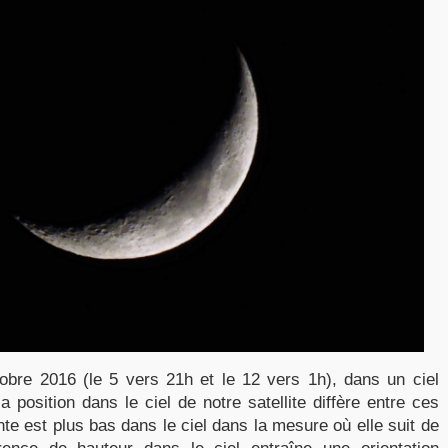
tobre 2016 (le 5 vers 21h et le 12 vers 1h), dans un ciel
a position dans le ciel de notre satellite diffère entre ces
te est plus bas dans le ciel dans la mesure où elle suit de