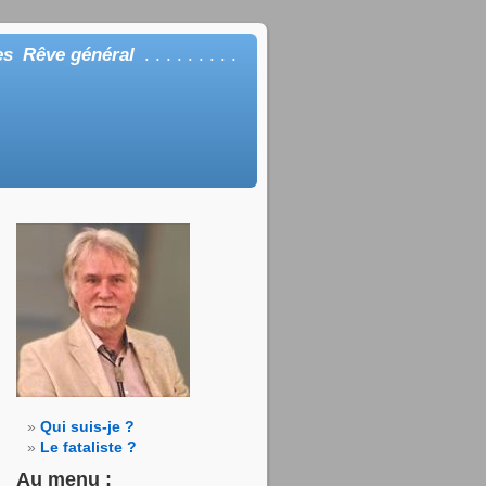
es
Rêve général
. . . . . . . . .
Qui suis-je ?
Le fataliste ?
Au menu :