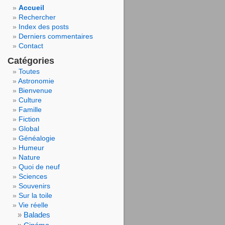
Accueil
Rechercher
Index des posts
Derniers commentaires
Contact
Catégories
Toutes
Astronomie
Bienvenue
Culture
Famille
Fiction
Global
Généalogie
Humeur
Nature
Quoi de neuf
Sciences
Souvenirs
Sur la toile
Vie réelle
Balades