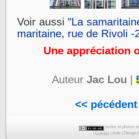
Voir aussi
"La samaritain
maritaine, rue de Rivoli -
Une appréciation 
Auteur
Jac Lou
|
<< pécédent
textes et photos de
|
Contact
|
Aide
|
Design