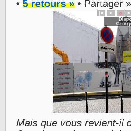
•
5 retours »
• Partager 
|<
<
o
>
Diapo
Charge
Mais que vous revient-il 