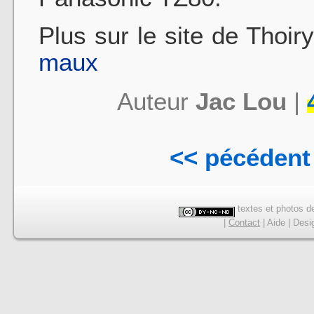
Plus sur le site de Thoir
maux
Auteur
Jac Lou
|
<< pécédent
textes et photos de
|
Contact
|
Aide
|
Desi